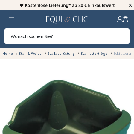
×
♥️
Kostenlose Lieferung* ab 80 € Einkaufswert
Heim
Sear
Home
Stall & Weide
Stallausrüstung
Stallfuttertröge
Eckfuttertro