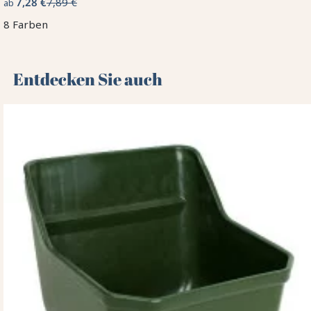
7,28 €
7,89 €
ab
8 Farben
Entdecken Sie auch 🌻