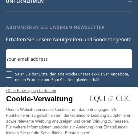
UNTERNEHMEN
ABONNIEREN SIE UNSEREN NEWSLETTER
Erhalten Sie unsere Neuigkeiten und Sonderangebote
Seien Sie der Erste, der jede Woche unsere exklusiven Angebote,
neuen Produkte und Equi-Clic-Neuigkeiten erhält!
Ohne Einwilligung fortfahren
Registrieren
Cookie-Verwaltung
Unsere Website verwendet Cookies, um das ordnungsgemäße
Funktionieren zu gewährleisten, die technische Leistung zu optimieren
sowie relevante Werbung anzuzeigen und deren Wirkung zu messen.
Instagram
Facebook
Pinterest
YouTube
Twitter
Für weitere Informationen und/oder zur Änderung Ihrer Einstellungen
klicken Sie auf die Schaltfläche „Einstellungen“.