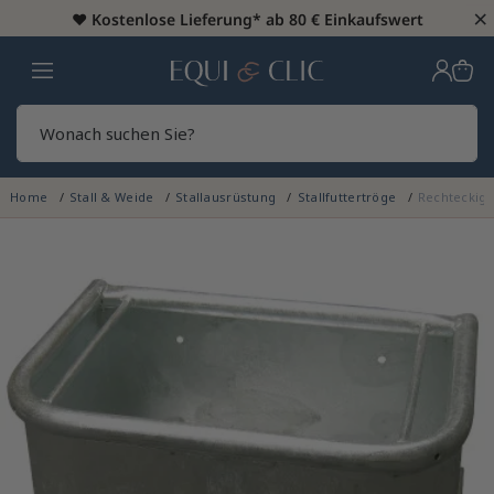
×
♥️
Kostenlose Lieferung* ab 80 € Einkaufswert
Heim
Sear
Home
Stall & Weide
Stallausrüstung
Stallfuttertröge
Rechteckige