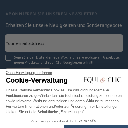
ABONNIEREN SIE UNSEREN NEWSLETTER
Erhalten Sie unsere Neuigkeiten und Sonderangebote
Seien Sie der Erste, der jede Woche unsere exklusiven Angebote,
neuen Produkte und Equi-Clic-Neuigkeiten erhält!
Ohne Einwilligung fortfahren
Registrieren
Cookie-Verwaltung
Unsere Website verwendet Cookies, um das ordnungsgemäße
Funktionieren zu gewährleisten, die technische Leistung zu optimieren
sowie relevante Werbung anzuzeigen und deren Wirkung zu messen.
Instagram
Facebook
Pinterest
YouTube
Twitter
Für weitere Informationen und/oder zur Änderung Ihrer Einstellungen
klicken Sie auf die Schaltfläche „Einstellungen“.
Zustimmungen zertifiziert durch
76,47 €
In den Warenkorb