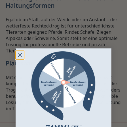
Haltungsformen
Egal ob im Stall, auf der Weide oder im Auslauf – der
wetterfeste Rechtecktrog ist für unterschiedlichste
Tierarten geeignet: Pferde, Rinder, Schafe, Ziegen,
Alpakas oder Schweine. Somit stellt er eine optimale
Lösung für professionelle Betriebe und private
Tierhalter dar.
Platzsparend und praxisnah
Mit einem Fassungsvermögen von 35 Litern sowie
kompakten Abmessungen von 45 x 34 x 24 cm ist der
Trog nicht nur platzsparend, sondern auch besonders
benutzerfreundlich. Eine langlebige und praktikable
Lösung für alle, die Wert auf hochwertige Ausrüstung
im Tierhaltungsalltag legen.