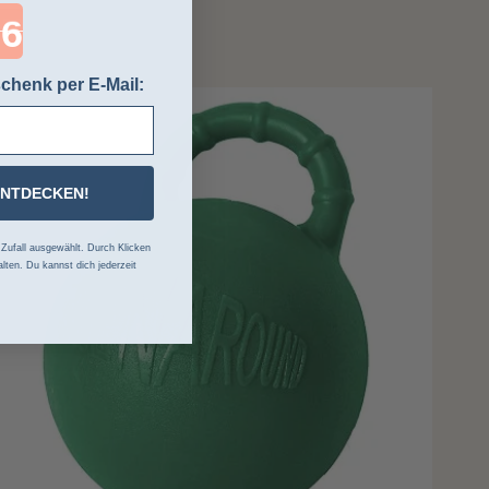
ntdown ends in:
chenk per E-Mail:
ENTDECKEN!
ufall ausgewählt. Durch Klicken
lten. Du kannst dich jederzeit