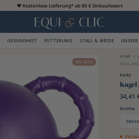
♥️
Kostenlose Lieferung* ab 80 € Einkaufswert
Heim
 🪮
GESUNDHEIT ✨
FÜTTERUNG 🥕
STALL & WEIDE 🍃
UNSERE
HOME
ON SALE!
APFEL-/M
Kerbl
Kugel
34,41 
Aroma
Minz
Versan