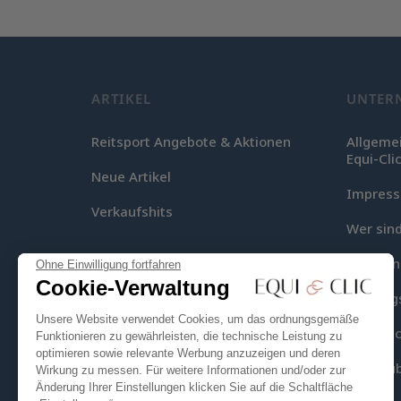
ARTIKEL
UNTER
Reitsport Angebote & Aktionen
Allgeme
Equi-Cli
Neue Artikel
Impres
Verkaufshits
Wer sind
Lieferu
Ohne Einwilligung fortfahren
Cookie-Verwaltung
Zahlung
Unsere Website verwendet Cookies, um das ordnungsgemäße
Equi-Clic
Funktionieren zu gewährleisten, die technische Leistung zu
optimieren sowie relevante Werbung anzuzeigen und deren
Seitenüb
Wirkung zu messen. Für weitere Informationen und/oder zur
Änderung Ihrer Einstellungen klicken Sie auf die Schaltfläche