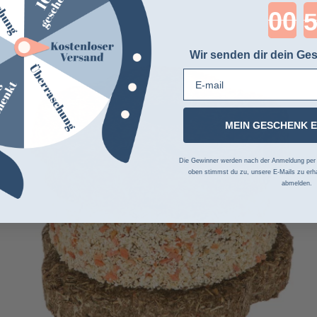
Cou
Wir senden dir dein Ges
-5%
E-mail
MEIN GESCHENK 
Die Gewinner werden nach der Anmeldung per Z
oben stimmst du zu, unsere E-Mails zu erha
abmelden.