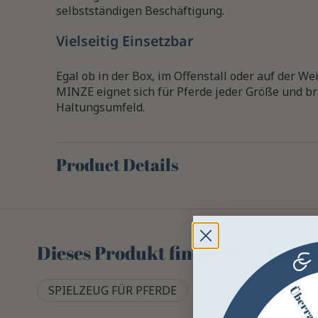
selbstständigen Beschäftigung.
Vielseitig Einsetzbar
Egal ob in der Box, im Offenstall oder auf der
MINZE eignet sich für Pferde jeder Größe und b
Haltungsumfeld.
Product Details
Dieses Produkt finden Sie in fol
SPIELZEUG FÜR PFERDE