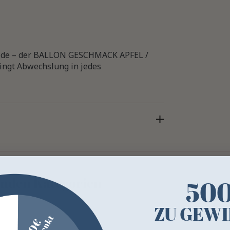
 Weide – der BALLON GESCHMACK APFEL /
ringt Abwechslung in jedes
genden Kategorien
50
ZU GEWI