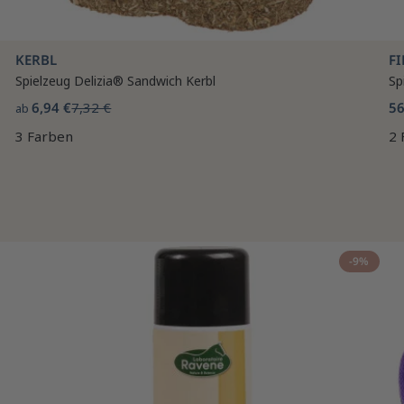
KERBL
F
Spielzeug Delizia® Sandwich Kerbl
Sp
6,94 €
7,32 €
56
ab
3 Farben
2 
-9%