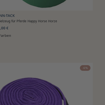
INN-TACK
ielzeug für Pferde Happy Horse Horze
,00 €
Farben
-6%