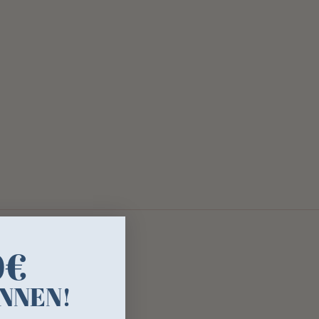
0€
NNEN!