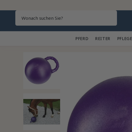
Search
PFERD 🐎
REITER 👕
PFLEGE