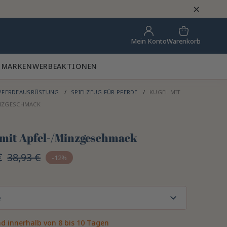
×
Warenkorb
Mein Konto
 MARKEN
WERBEAKTIONEN
PFERDEAUSRÜSTUNG
SPIELZEUG FÜR PFERDE
KUGEL MIT
INZGESCHMACK
 mit Apfel-/Minzgeschmack
€
38,93 €
-12%
e
d innerhalb von 8 bis 10 Tagen