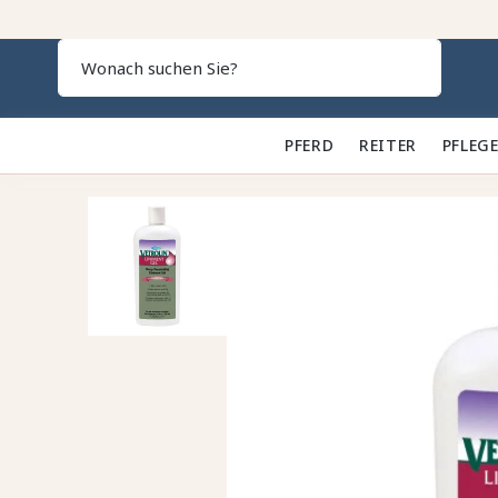
Search
PFERD 🐎
REITER 👕
PFLEGE