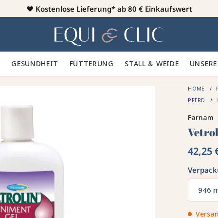
♥️
Kostenlose Lieferung* ab 80 € Einkaufswert
Heim
 🪮
GESUNDHEIT ✨
FÜTTERUNG 🥕
STALL & WEIDE 🍃
UNSERE
HOME
FERD
Farnam
Vetro
42,25 
Verpac
946 
Versan