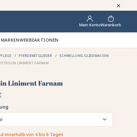
×
Warenkorb
Mein Konto
 MARKEN
WERBEAKTIONEN
PFLEGE
PFERDEMITGLIEDER
SCHWELLUNG GLIEDMASSEN P
VETROLIN LINIMENT FARNAM
lin Liniment Farnam
€
kung
ml
d innerhalb von 4 bis 6 Tagen