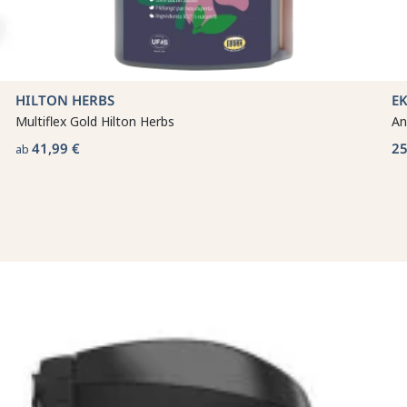
HILTON HERBS
E
Multiflex Gold Hilton Herbs
An
41,99 €
25
ab