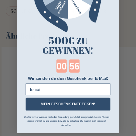
SCHUBKARREN, WAGEN UND ANHÄNGER
Ähnliche Produkte
500€
ZU
GEWINNEN!
Countdown ends in:
Wir senden dir dein Geschenk per E-Mail:
E-mail
MEIN GESCHENK ENTDECKEN!
Die Gewinner werden nach der Anmeldung per Zufall ausgewählt. Durch Klicken
oben stimmst du zu, unsere E-Mails zu erhalten. Du kannst dich jederzeit
abmelden.