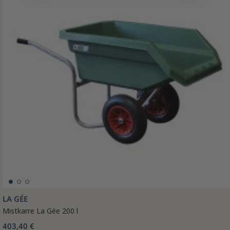
LA GÉE
Mistkarre La Gée 200 l
403,40 €