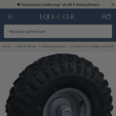
×
♥️
Kostenlose Lieferung* ab 80 € Einkaufswert
Heim
Sear
Home
Stall & Weide
Stallausrüstung
Schubkarren, Wagen und Anh