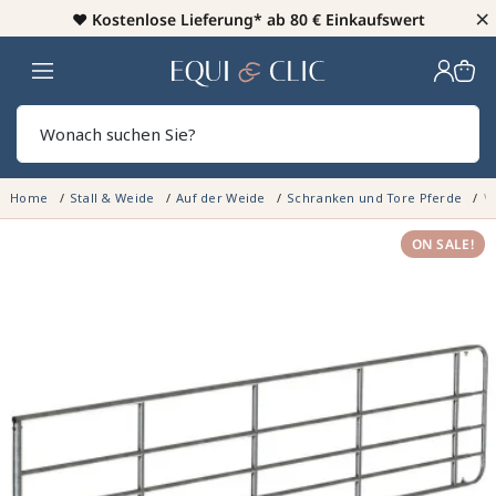
×
♥️
Kostenlose Lieferung* ab 80 € Einkaufswert
Heim
Sear
Home
Stall & Weide
Auf der Weide
Schranken und Tore Pferde
V
ON SALE!