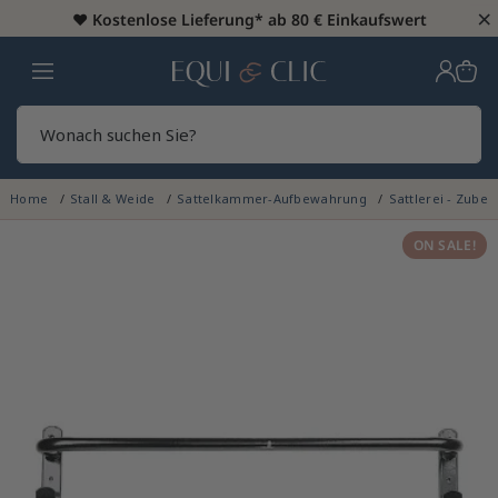
×
♥️
Kostenlose Lieferung* ab 80 € Einkaufswert
Heim
Sear
Home
Stall & Weide
Sattelkammer-Aufbewahrung
Sattlerei - Zube
ON SALE!