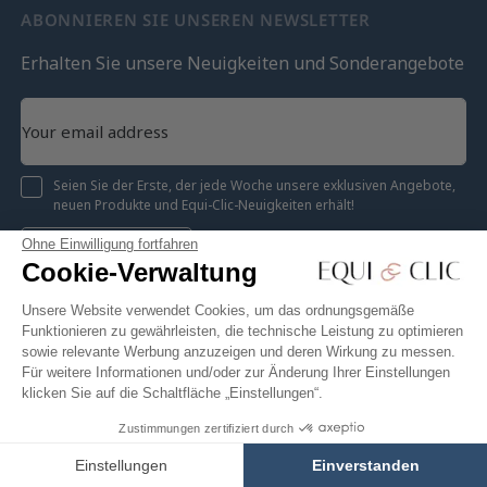
ABONNIEREN SIE UNSEREN NEWSLETTER
Erhalten Sie unsere Neuigkeiten und Sonderangebote
Seien Sie der Erste, der jede Woche unsere exklusiven Angebote,
neuen Produkte und Equi-Clic-Neuigkeiten erhält!
Ohne Einwilligung fortfahren
Registrieren
Cookie-Verwaltung
Unsere Website verwendet Cookies, um das ordnungsgemäße
Funktionieren zu gewährleisten, die technische Leistung zu optimieren
sowie relevante Werbung anzuzeigen und deren Wirkung zu messen.
Instagram
Facebook
Pinterest
YouTube
Twitter
Für weitere Informationen und/oder zur Änderung Ihrer Einstellungen
klicken Sie auf die Schaltfläche „Einstellungen“.
Zustimmungen zertifiziert durch
12,95 €
In den Warenkorb
Equiclic © 2026
Einstellungen
Einverstanden