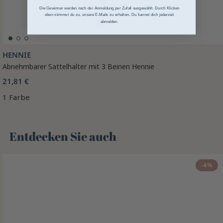
Die Gewinner werden nach der Anmeldung per Zufall ausgewählt. Durch Klicken
oben stimmst du zu, unsere E-Mails zu erhalten. Du kannst dich jederzeit
abmelden.
HENNIE
Abnehmbarer Sattelhalter mit 3 Beinen Hennie
21,81 €
1 Farbe
Entdecken Sie auch 🌻
-4%