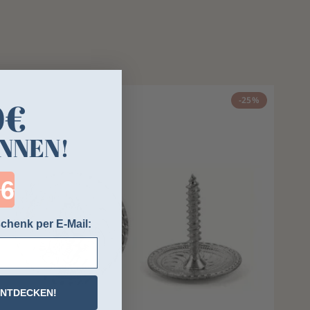
-25%
0€
NNEN!
ntdown ends in:
chenk per E-Mail:
ENTDECKEN!