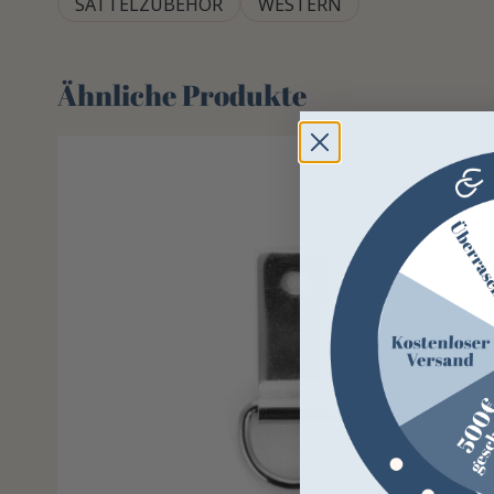
SATTELZUBEHÖR
WESTERN
Ähnliche Produkte
-50%