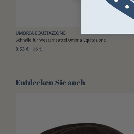
UMBRIA EQUITAZIONE
Schnalle für Westernsattel Umbria Equitazione
0,53 €
1,05 €
Entdecken Sie auch 🌻