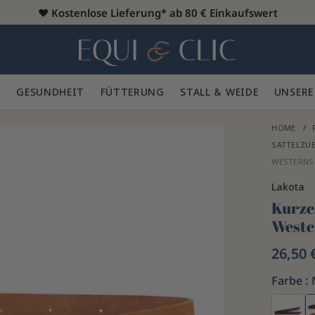
♥️
Kostenlose Lieferung* ab 80 € Einkaufswert
Heim
 🪮
GESUNDHEIT ✨
FÜTTERUNG 🥕
STALL & WEIDE 🍃
UNSERE
HOME
SATTELZU
WESTERNS
Lakota
Kurze
Weste
26,50 
Farbe :