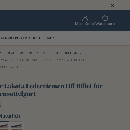
×
Warenkorb
Mein Konto
 MARKEN
WERBEAKTIONEN
PFERDEAUSRÜSTUNG
SATTEL UND ZUBEHÖR
BEHÖR
KURZER LAKOTA LEDERRIEMEN OFF BILLET FÜR
ATTELGURT
r Lakota Lederriemen Off Billet für
rnsattelgurt
€
Natürlich