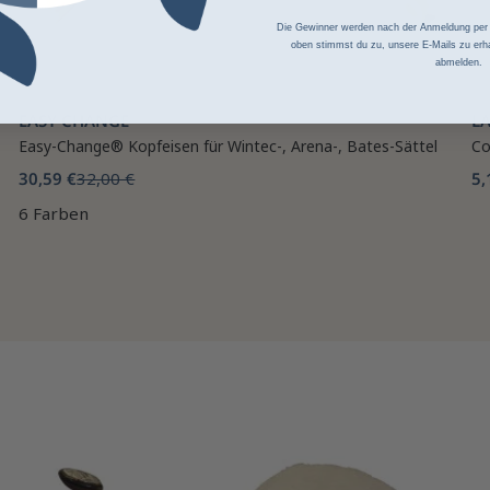
Die Gewinner werden nach der Anmeldung per Z
oben stimmst du zu, unsere E-Mails zu erha
abmelden.
EASY CHANGE
L
Easy-Change® Kopfeisen für Wintec-, Arena-, Bates-Sättel
Co
30,59 €
32,00 €
5,
6 Farben