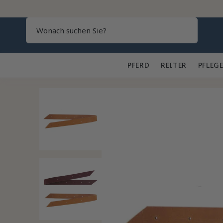
Search
PFERD 🐎
REITER 👕
PFLEGE