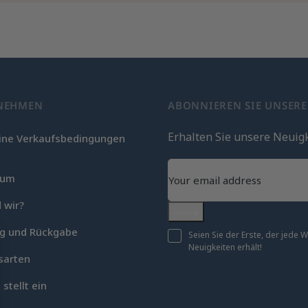
NEHMEN
ABONNIEREN SIE UNSER
Erhalten Sie unsere Neuig
ine Verkaufsbedingungen
c
sum
 wir?
Abonnieren
ng und Rückgabe
Seien Sie der Erste, der jede
Neuigkeiten erhält!
sarten
 stellt ein