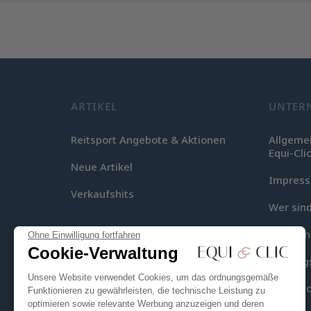
ARTIKEL
UNTER
Reitsport Angebote & Aktionen
Allgeme
Equi-Cli
Neue Artikel
Impres
Verkaufshits
Wer sind
Lieferu
Ohne Einwilligung fortfahren
Cookie-Verwaltung
Zahlung
Unsere Website verwendet Cookies, um das ordnungsgemäße
Equi-Clic
Funktionieren zu gewährleisten, die technische Leistung zu
optimieren sowie relevante Werbung anzuzeigen und deren