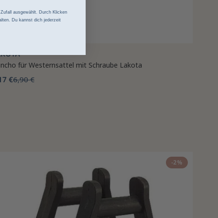
ufall ausgewählt. Durch Klicken
lten. Du kannst dich jederzeit
AKOTA
ncho für Westernsattel mit Schraube Lakota
17 €
6,90 €
-2%