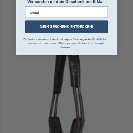
Wir senden dir dein Geschenk per E-Mail:
E-mail
MEIN GESCHENK ENTDECKEN!
Die Gewinner werden nach der Anmeldung per Zufall ausgewählt. Durch Klicken
oben stimmst du zu, unsere E-Mails zu erhalten. Du kannst dich jederzeit
abmelden.