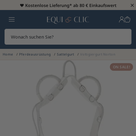
×
♥️
Kostenlose Lieferung* ab 80 € Einkaufswert
Heim
Sear
Home
Pferdeausrüstung
Sattelgurt
Voltigiergurt Norton
ON SALE!