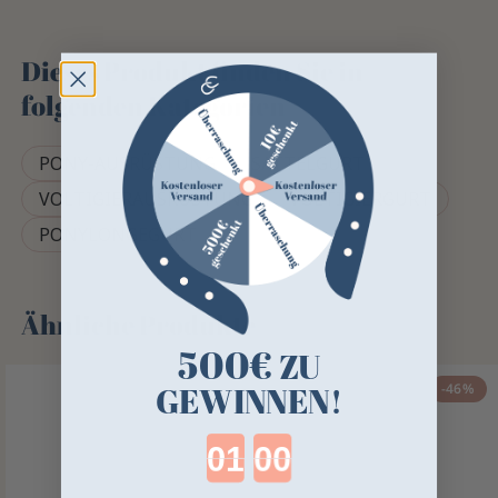
Dieses Produkt finden Sie in
folgenden Kategorien
PONY-AUSRÜSTUNG
SATTELGURT
VOLTIGIERAUSRÜSTUNG
VOLTIGIERGURT
PONYLONGEGURT
Ähnliche Produkte
500€
ZU
-46%
GEWINNEN!
Countdown ends in: