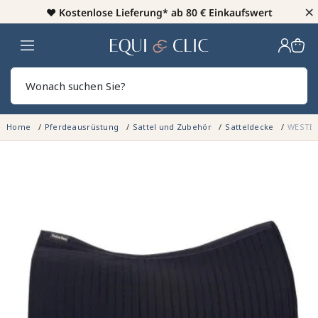
×
♥️
Kostenlose Lieferung* ab 80 € Einkaufswert
Heim
Sear
Home
Pferdeausrüstung
Sattel und Zubehör
Satteldecke
WESTE