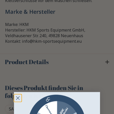
Klettverschlüsse vor dem Waschen schließen.
Marke & Hersteller
Marke: HKM
Hersteller: HKM Sports Equipment GmbH,
Veldhausener Str. 240, 49828 Neuenhaus
Kontakt: info@hkm-sportsequipment.eu
Product Details
Dieses Produkt finden Sie in
folgenden Kategorien
SATTELDECKE
PONY-AUSRÜSTUNG