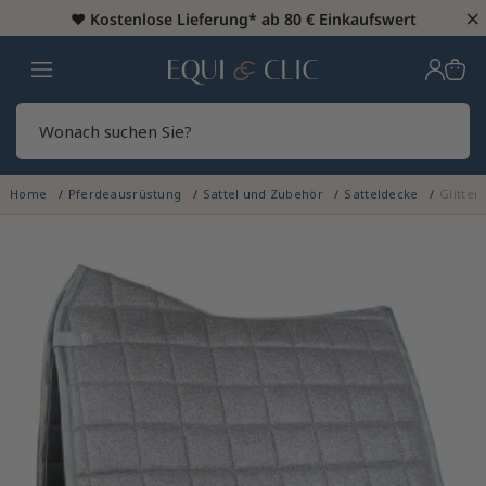
×
♥️
Kostenlose Lieferung* ab 80 € Einkaufswert
Heim
Sear
Home
Pferdeausrüstung
Sattel und Zubehör
Satteldecke
Glitte