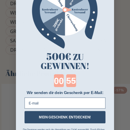
DRESSUR-SCHABRACKE
WEISSE SCHABRACKE PFERD
WEISSE DRESSURSCHABRACKE
GRAUER SATTELDECKE PFERD
SATTELDECKE PONY
SATTELDECKE HKM
DRESSURREITEN
MESH-SATTELDECKE
500€
ZU
GEWINNEN!
Ähnliche Produkte
Countdown ends in:
-57%
Wir senden dir dein Geschenk per E-Mail:
E-mail
MEIN GESCHENK ENTDECKEN!
Die Gewinner werden nach der Anmeldung per Zufall ausgewählt. Durch Klicken