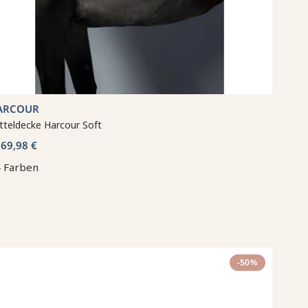
ARCOUR
tteldecke Harcour Soft
69,98 €
b
 Farben
-50%