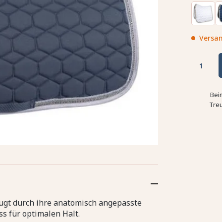
Versan
Bei
Tre
ugt durch ihre anatomisch angepasste
s für optimalen Halt.