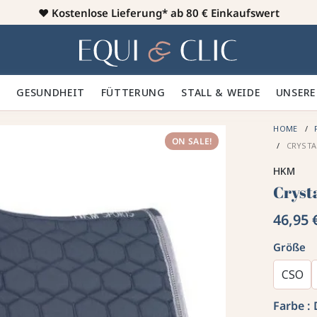
♥️
Kostenlose Lieferung* ab 80 € Einkaufswert
Heim
 🪮
GESUNDHEIT ✨
FÜTTERUNG 🥕
STALL & WEIDE 🍃
UNSERE
HOME
ON SALE!
CRYSTA
HKM
Cryst
46,95 
Größe
CSO
Farbe :