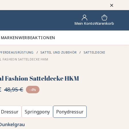
×
Warenkorb
Mein Konto
 MARKEN
WERBEAKTIONEN
PFERDEAUSRÜSTUNG
SATTEL UND ZUBEHÖR
SATTELDECKE
L FASHION SATTELDECKE HKM
al Fashion Satteldecke HKM
€
48,95 €
-4%
Dressur
Springpony
Ponydressur
Dunkelgrau