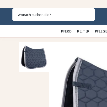
Search
PFERD 🐎
REITER 👕
PFLEGE