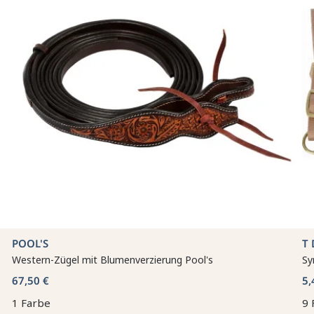
POOL'S
T 
Western-Zügel mit Blumenverzierung Pool's
Sy
67,50 €
5,
1 Farbe
9 