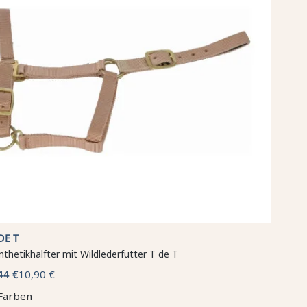
DE T
nthetikhalfter mit Wildlederfutter T de T
44 €
10,90 €
Farben