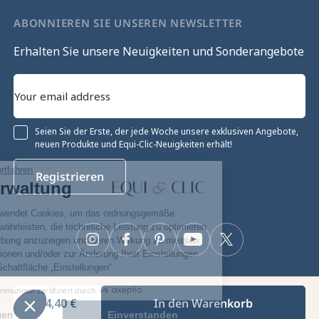
ABONNIEREN SIE UNSEREN NEWSLETTER
Erhalten Sie unsere Neuigkeiten und Sonderangebote
Seien Sie der Erste, der jede Woche unsere exklusiven Angebote,
neuen Produkte und Equi-Clic-Neuigkeiten erhält!
Ohne Einwilligung fortfahren
Registrieren
Cookie-Verwaltung
Unsere Website verwendet Cookies, um das ordnungsgemäße
Funktionieren zu gewährleisten, die technische Leistung zu optimieren
sowie relevante Werbung anzuzeigen und deren Wirkung zu messen.
Instagram
Facebook
Pinterest
YouTube
Twitter
Für weitere Informationen und/oder zur Änderung Ihrer Einstellungen
klicken Sie auf die Schaltfläche „Einstellungen“.
Zustimmungen zertifiziert durch
24,40 €
In den Warenkorb
Equiclic © 2026
Einstellungen
Einverstanden