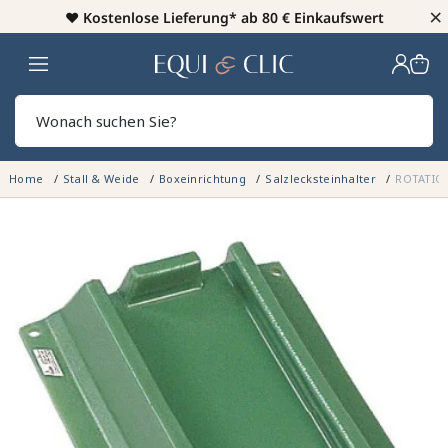
×
♥️
Kostenlose Lieferung* ab 80 € Einkaufswert
Heim
Sear
Home
Stall & Weide
Boxeinrichtung
Salzlecksteinhalter
ROTATIO