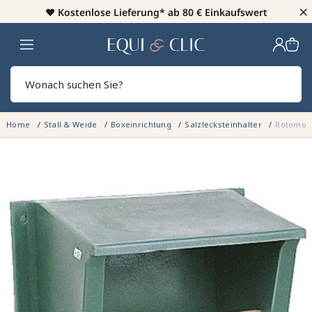
×
♥️
Kostenlose Lieferung* ab 80 € Einkaufswert
Heim
Sear
Home
Stall & Weide
Boxeinrichtung
Salzlecksteinhalter
Rotomoul