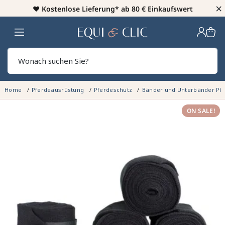
×
♥️
Kostenlose Lieferung* ab 80 € Einkaufswert
Heim
Sear
Home
Pferdeausrüstung
Pferdeschutz
Bänder und Unterbänder Pf
ON SALE!