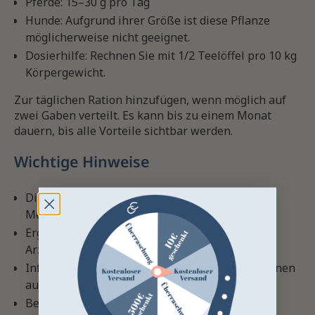
Pferde: 15–30 g pro Tag
Hunde: Aufgrund ihrer Größe ist diese Pflanze
möglicherweise nicht geeignet.
Dosierhilfe: Rechnen Sie mit 1/2 Teelöffel pro 10 kg
Körpergewicht.
Zur täglichen Ration hinzufügen, wenn möglich auf
zwei Gaben verteilt. Es kann bis zu einem Monat
dauern, bis alle Vorteile sichtbar werden.
Wichtige Hinweise
Die Einzelkräuter-Verpackung enthält keine
Mengenangaben; kein Messlöffel enthalten.
Ergänzungsfuttermittel für Tiere – kein
Arzneimittel.
Informationen zu Pflanzen und Wirkstoffen dienen
ausschließlich der Orientierung.
Bei gesundheitlichen Sorgen wenden Sie sich