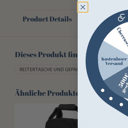
Product Details
Dieses Produkt finden Sie in fol
REITERTASCHE UND GEPÄCK
REITSTIEFELTA
Ähnliche Produkte
-10%