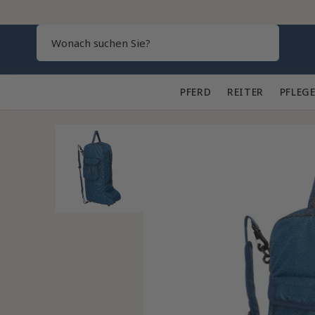
Search
PFERD 🐎
REITER 👕
PFLEGE