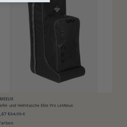
EMIEUX
iefel- und Helmtasche Elite Pro LeMieux
,67 €
64,95 €
Farben