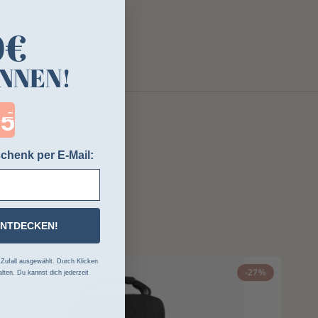
0€
NNEN!
ntdown ends in:
chenk per E-Mail:
ENTDECKEN!
ufall ausgewählt. Durch Klicken
-27%
lten. Du kannst dich jederzeit