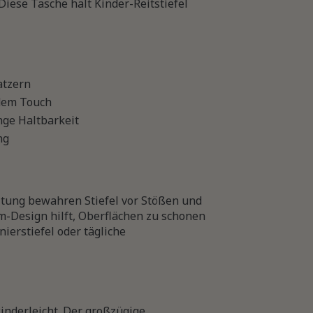
Diese Tasche hält Kinder-Reitstiefel
atzern
ndem Touch
nge Haltbarkeit
ng
eitung bewahren Stiefel vor Stößen und
-Design hilft, Oberflächen zu schonen
ierstiefel oder tägliche
inderleicht. Der großzügige