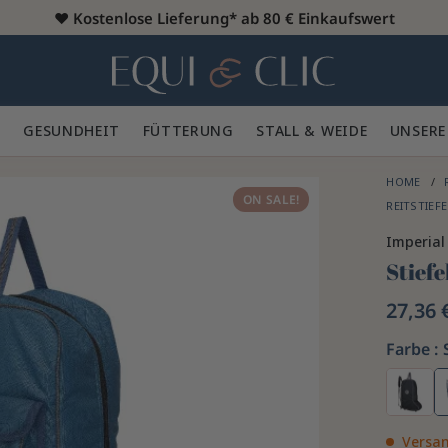
♥️
Kostenlose Lieferung* ab 80 € Einkaufswert
Heim
 🪮
GESUNDHEIT ✨
FÜTTERUNG 🥕
STALL & WEIDE 🍃
UNSERE
HOME
ON SALE!
REITSTIEF
Imperial
Stiefe
27,36 
Farbe :
Versan