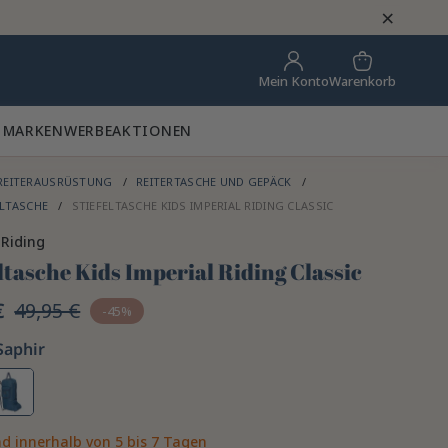
×
Warenkorb
Mein Konto
 MARKEN
WERBEAKTIONEN
REITERAUSRÜSTUNG
REITERTASCHE UND GEPÄCK
ELTASCHE
STIEFELTASCHE KIDS IMPERIAL RIDING CLASSIC
 Riding
ltasche Kids Imperial Riding Classic
€
49,95 €
-45%
Saphir
d innerhalb von 5 bis 7 Tagen