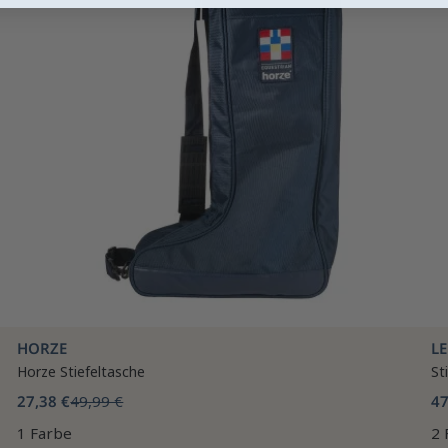
HORZE
L
Horze Stiefeltasche
St
27,38 €
49,99 €
47
1 Farbe
2 