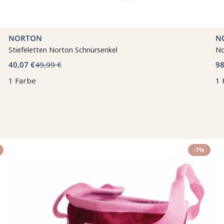
NORTON
N
Stiefeletten Norton Schnürsenkel
No
40,07 €
49,99 €
98
1 Farbe
1 
-7%