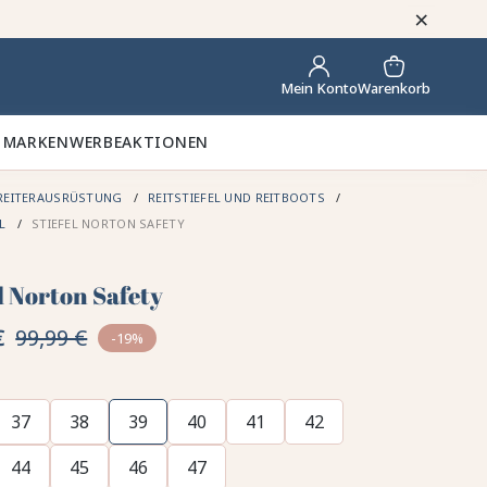
×
Warenkorb
Mein Konto
 MARKEN
WERBEAKTIONEN
REITERAUSRÜSTUNG
REITSTIEFEL UND REITBOOTS
EL
STIEFEL NORTON SAFETY
l Norton Safety
€
99,99 €
-19%
37
38
39
40
41
42
44
45
46
47