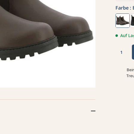
Farbe :
Auf La
Bei
Tre