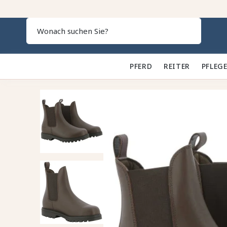
Search
PFERD 🐎
REITER 👕
PFLEGE