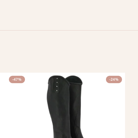
-47%
-24%