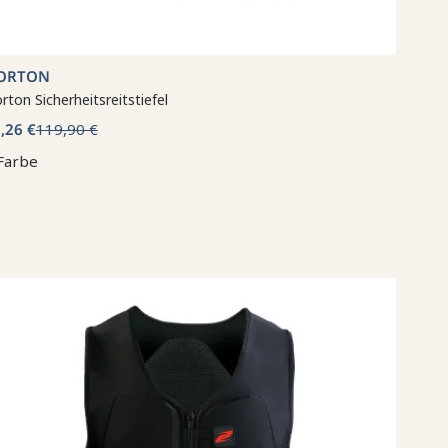
ORTON
rton Sicherheitsreitstiefel
,26 €
119,90 €
Farbe