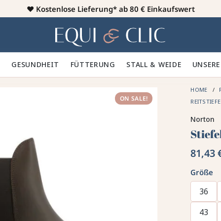
♥️
Kostenlose Lieferung* ab 80 € Einkaufswert
Heim
 🪮
GESUNDHEIT ✨
FÜTTERUNG 🥕
STALL & WEIDE 🍃
UNSERE
HOME
ON SALE!
REITSTIEF
Norton
Stiefe
81,43 
Größe
36
43