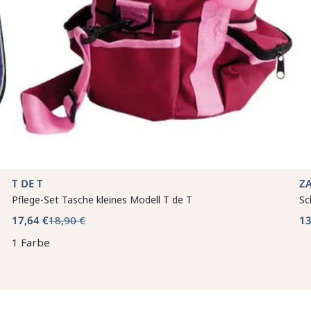
T DE T
Z
Pflege-Set Tasche kleines Modell T de T
Sc
17,64 €
18,90 €
13
1 Farbe