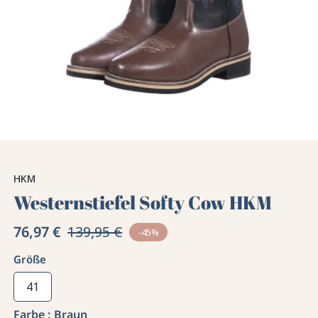
HKM
Westernstiefel Softy Cow HKM
76,97 €
139,95 €
-45%
Größe
41
Farbe :
Braun