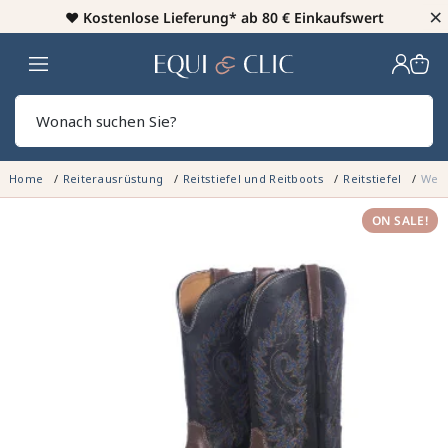
×
♥️
Kostenlose Lieferung* ab 80 € Einkaufswert
Heim
Sear
Home
Reiterausrüstung
Reitstiefel und Reitboots
Reitstiefel
West
ON SALE!