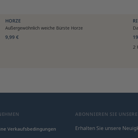
HORZE
R
Außergewöhnlich weiche Bürste Horze
Da
9,99 €
19
2 
NEHMEN
ABONNIEREN SIE UNSER
Erhalten Sie unsere Neuig
ine Verkaufsbedingungen
c