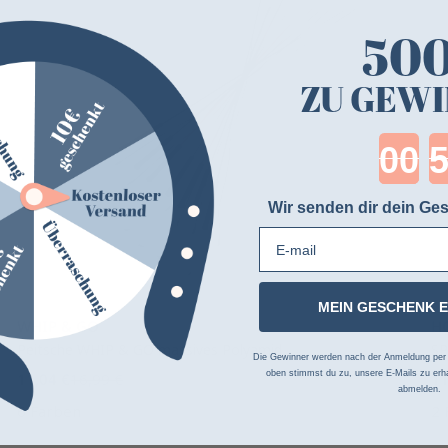
50
ZU GEWI
Cou
Wir senden dir dein Ges
E-mail
MEIN GESCHENK 
WHIP & GO
H
Peitsche WHIP & GO massives Polyamid
SP
Die Gewinner werden nach der Anmeldung per Z
oben stimmst du zu, unsere E-Mails zu erha
11,04 €
16,99 €
11
abmelden.
6 Farben
2 