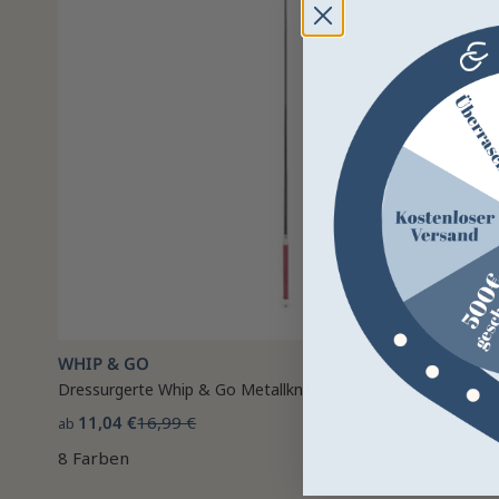
WHIP & GO
Dressurgerte Whip & Go Metallknauf
11,04 €
16,99 €
ab
8 Farben