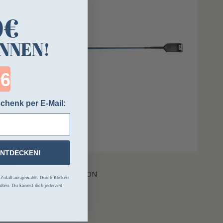
0€
NNEN!
ntdown ends in:
chenk per E-Mail:
ENTDECKEN!
ORZE
RINGERGERTE C.S.O ASHTON
ufall ausgewählt. Durch Klicken
lten. Du kannst dich jederzeit
,00 €
16,99 €
Farben