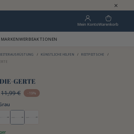
×
Warenkorb
Mein Konto
 MARKEN
WERBEAKTIONEN
REITERAUSRÜSTUNG
KÜNSTLICHE HILFEN
REITPEITSCHE
ERTE
DIE-GERTE
11,99 €
-19%
Grau
ger