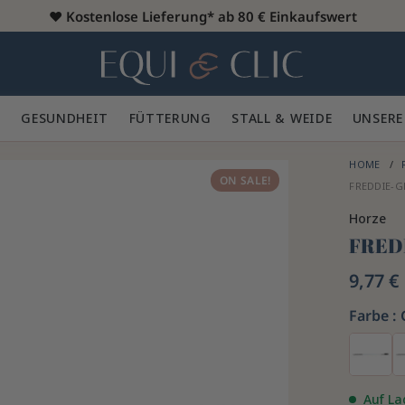
♥️
Kostenlose Lieferung* ab 80 € Einkaufswert
Heim
 🪮
GESUNDHEIT ✨
FÜTTERUNG 🥕
STALL & WEIDE 🍃
UNSERE
HOME
ON SALE!
FREDDIE-G
Horze
FRED
9,77 €
Farbe :
Auf La