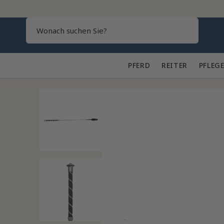
Search
PFERD 🐎
REITER 👕
PFLEGE