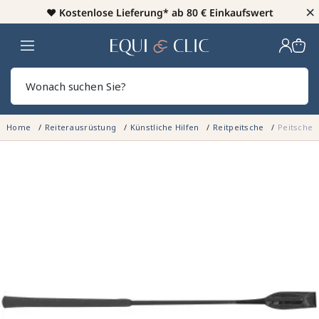
×
♥️
Kostenlose Lieferung* ab 80 € Einkaufswert
Heim
Sear
Home
Reiterausrüstung
Künstliche Hilfen
Reitpeitsche
Peitsche 