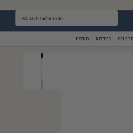
Search
PFERD 🐎
REITER 👕
PFLEGE