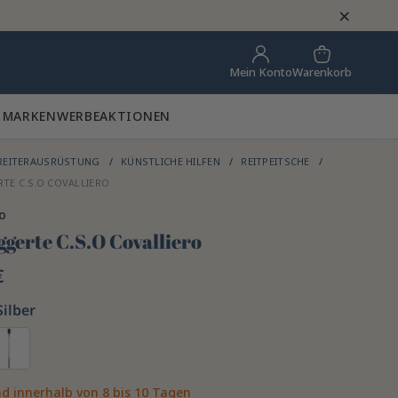
×
Warenkorb
Mein Konto
 MARKEN
WERBEAKTIONEN
REITERAUSRÜSTUNG
KÜNSTLICHE HILFEN
REITPEITSCHE
TE C.S.O COVALLIERO
ro
ggerte C.S.O Covalliero
€
Silber
d innerhalb von 8 bis 10 Tagen