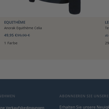
EQUITHÈME
L
Anorak Equithème Celia
Te
49,95 €
99,90 €
a
1 Farbe
29
NEHMEN
ABONNIEREN SIE UNSER
Erhalten Sie unsere Neuig
ine Verkaufsbedingungen