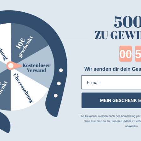
50
ZU GEWI
Cou
Wir senden dir dein Ges
E-mail
MEIN GESCHENK 
HORZE
W
SPRINGERGERTE C.S.O ASHTON
Pe
Die Gewinner werden nach der Anmeldung per Z
oben stimmst du zu, unsere E-Mails zu erha
11,00 €
16,99 €
a
abmelden.
2 Farben
11