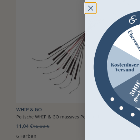
WHIP & GO
Peitsche WHIP & GO massives Polyamid
11,04 €
16,99 €
6 Farben