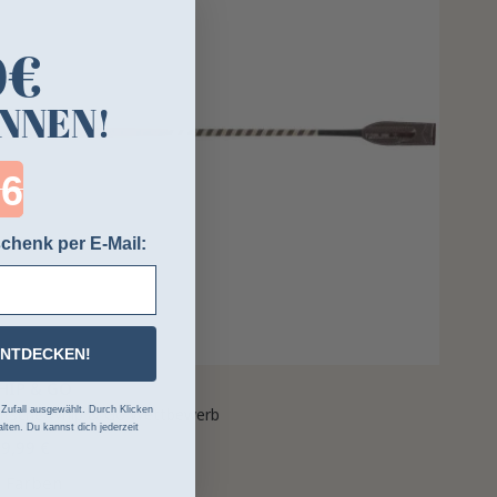
0€
NNEN!
ntdown ends in:
chenk per E-Mail:
ENTDECKEN!
HIP & GO
itsche Whip & Go Wettbewerb
ufall ausgewählt. Durch Klicken
lten. Du kannst dich jederzeit
9,99 €
b
 Farben