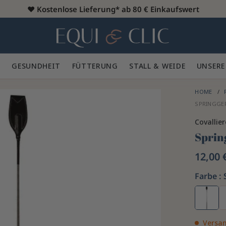
♥️
Kostenlose Lieferung* ab 80 € Einkaufswert
Heim
 🪮
GESUNDHEIT ✨
FÜTTERUNG 🥕
STALL & WEIDE 🍃
UNSERE
HOME
SPRINGGER
Covallie
Sprin
12,00 
Farbe :
Versan