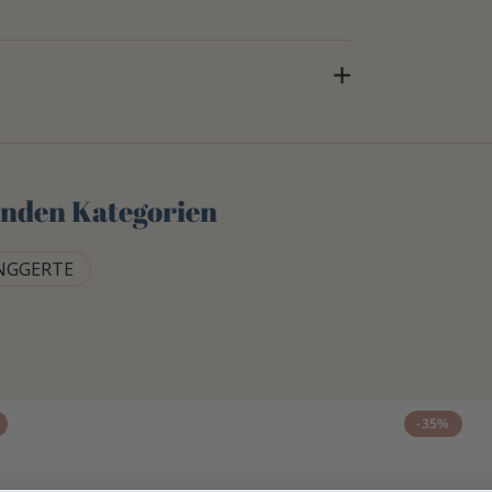
genden Kategorien
NGGERTE
-35%