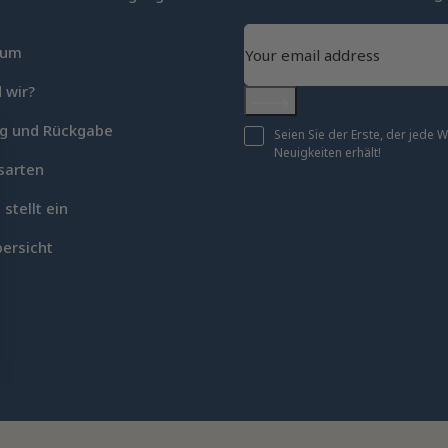
c
sum
 wir?
Abonnieren
ng und Rückgabe
Seien Sie der Erste, der jede
Neuigkeiten erhält!
sarten
 stellt ein
ersicht
en an
ellungen individuell zu gestalten und zu verwalten, um die Einh