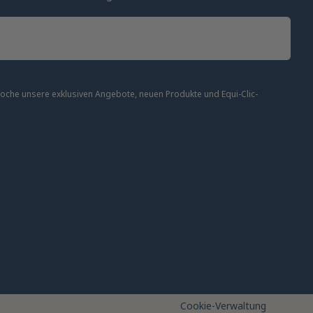
 Woche unsere exklusiven Angebote, neuen Produkte und Equi-Clic-
altung der Vorschriften zu gewährleisten. Passen Sie Ihre Vorl
Cookie-Verwaltung