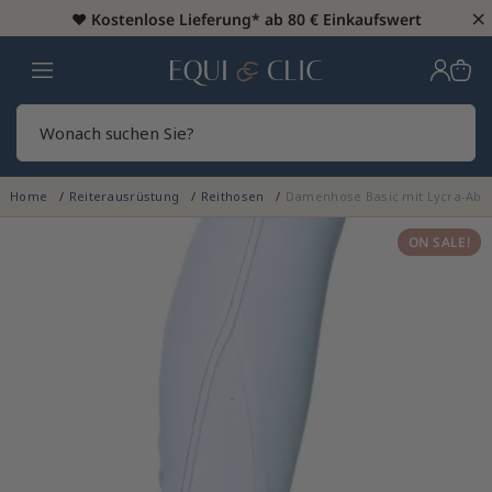
×
♥️
Kostenlose Lieferung* ab 80 € Einkaufswert
Heim
Sear
Home
Reiterausrüstung
Reithosen
Damenhose Basic mit Lycra-Abs
ON SALE!