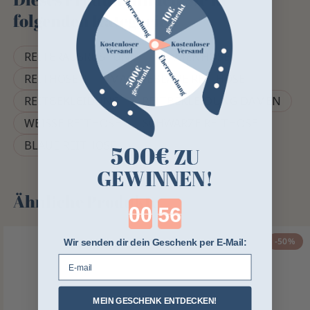
folgenden Kategorien
REITERAUSRÜSTUNG
DAMENHOSE
REITHOSEN
MARINEBLAUE REITHOSE
REITBEKLEIDUNG
REITBEKLEIDUNG DAMEN
WEISSE REITHOSE
SCHWARZE REITHOSE
BLAUE REITHOSE
500€
ZU
GEWINNEN!
Ähnliche Produkte
Countdown ends in:
-50%
Wir senden dir dein Geschenk per E-Mail:
E-mail
MEIN GESCHENK ENTDECKEN!