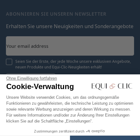
ABONNIEREN SIE UNSEREN NEWSLETTER
Erhalten Sie unsere Neuigkeiten und Sonderangebote
Seien Sie der Erste, der jede Woche unsere exklusiven Angebote,
neuen Produkte und Equi-Clic-Neuigkeiten erhält!
Ohne Einwilligung fortfahren
Registrieren
Cookie-Verwaltung
Unsere Website verwendet Cookies, um das ordnungsgemäße
Funktionieren zu gewährleisten, die technische Leistung zu optimieren
sowie relevante Werbung anzuzeigen und deren Wirkung zu messen.
Instagram
Facebook
Pinterest
YouTube
Twitter
Für weitere Informationen und/oder zur Änderung Ihrer Einstellungen
klicken Sie auf die Schaltfläche „Einstellungen“.
Zustimmungen zertifiziert durch
30,20 €
In den Warenkorb