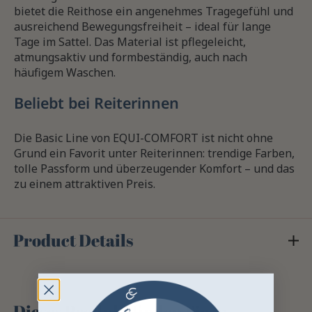
bietet die Reithose ein angenehmes Tragegefühl und
ausreichend Bewegungsfreiheit – ideal für lange
Tage im Sattel. Das Material ist pflegeleicht,
atmungsaktiv und formbeständig, auch nach
häufigem Waschen.
Beliebt bei Reiterinnen
Die Basic Line von EQUI-COMFORT ist nicht ohne
Grund ein Favorit unter Reiterinnen: trendige Farben,
tolle Passform und überzeugender Komfort – und das
zu einem attraktiven Preis.
Product Details
Dieses Produkt finden Sie in