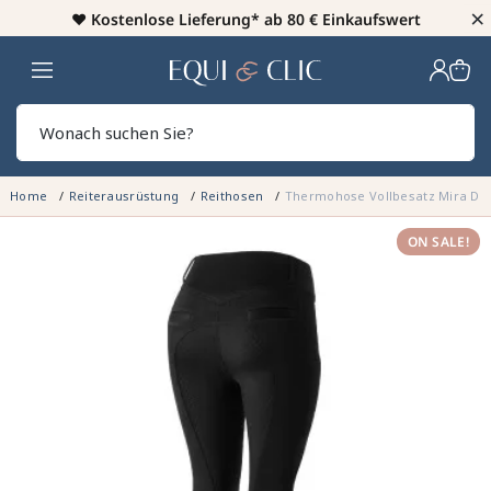
×
♥️
Kostenlose Lieferung* ab 80 € Einkaufswert
Heim
Sear
Home
Reiterausrüstung
Reithosen
Thermohose Vollbesatz Mira D
ON SALE!