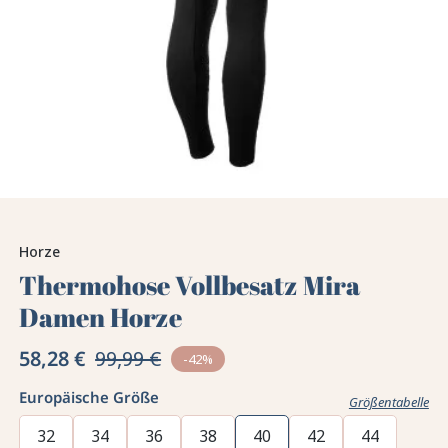
Horze
Thermohose Vollbesatz Mira
Damen Horze
58,28 €
99,99 €
-42%
Europäische Größe
Größentabelle
32
34
36
38
40
42
44