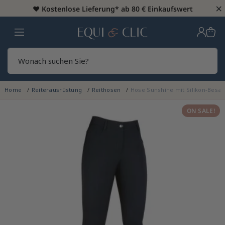
×
♥️
Kostenlose Lieferung* ab 80 € Einkaufswert
Heim
Sear
Home
Reiterausrüstung
Reithosen
Hose Sunshine mit Silikon-Besa
ON SALE!