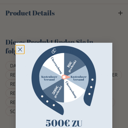
Product Details
Dieses Produkt finden Sie in
folgenden Kategorien
DAMENHOSE
REITHOSEN
REITHOSE KINDER
REITBEKLEIDUNG KINDER
REITHOSE BORDEAUXFARBEN
REITBEKLEIDUNG
REITEN KINDER
REITBEKLEIDUNG DAMEN
HKM REITHOSE
SCHWARZE REITHOSE
500€
ZU