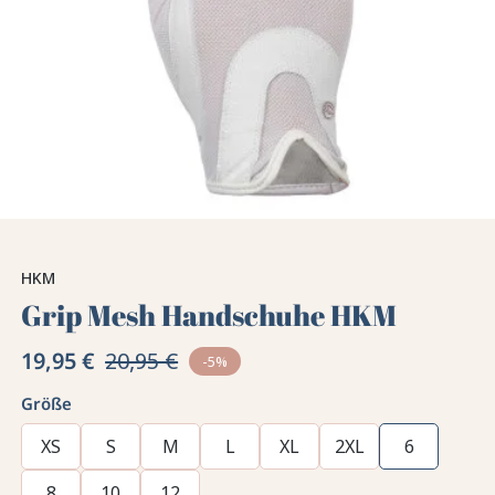
HKM
Grip Mesh Handschuhe HKM
19,95 €
20,95 €
-5%
Größe
XS
S
M
L
XL
2XL
6
8
10
12