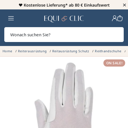
×
♥️
Kostenlose Lieferung* ab 80 € Einkaufswert
Heim
Sear
Home
Reiterausrüstung
Reitausrüstung Schutz
Reithandschuhe
ON SALE!