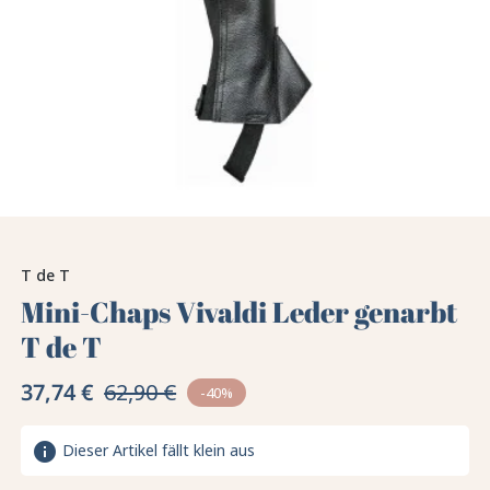
T de T
Mini-Chaps Vivaldi Leder genarbt
T de T
37,74 €
62,90 €
-40%
info
Dieser Artikel fällt klein aus