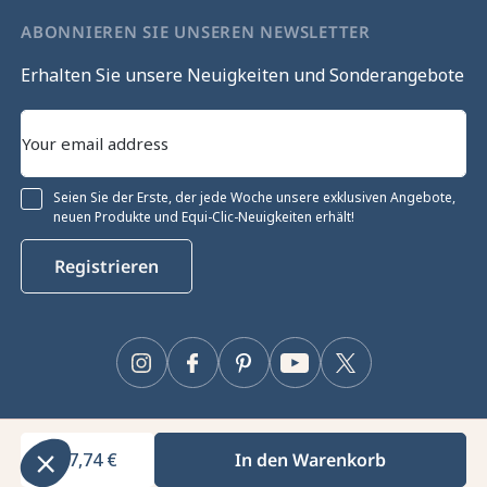
ABONNIEREN SIE UNSEREN NEWSLETTER
Erhalten Sie unsere Neuigkeiten und Sonderangebote
Seien Sie der Erste, der jede Woche unsere exklusiven Angebote,
neuen Produkte und Equi-Clic-Neuigkeiten erhält!
igung fortfahren
Registrieren
e-Verwaltung
site verwendet Cookies, um das ordnungsgemäße
n zu gewährleisten, die technische Leistung zu optimieren
ante Werbung anzuzeigen und deren Wirkung zu messen.
Instagram
Facebook
Pinterest
YouTube
Twitter
Informationen und/oder zur Änderung Ihrer Einstellungen
auf die Schaltfläche „Einstellungen“.
Zustimmungen zertifiziert durch
37,74 €
In den Warenkorb
Equiclic © 2026
stellungen
Einverstanden