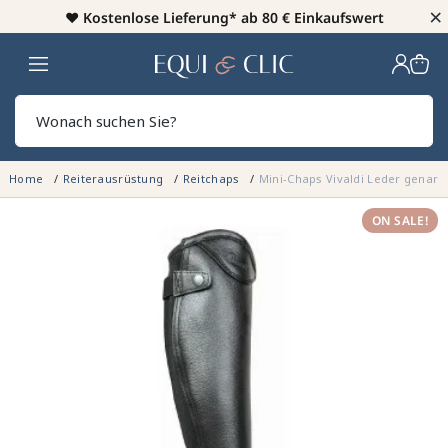
×
♥️
Kostenlose Lieferung* ab 80 € Einkaufswert
Heim
Sear
Home
Reiterausrüstung
Reitchaps
Mini-Chaps Vivaldi Leder genarbt
ON SALE!