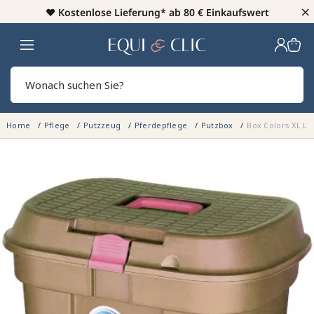
×
♥️
Kostenlose Lieferung* ab 80 € Einkaufswert
Heim
Sear
Home
Pflege
Putzzeug
Pferdepflege
Putzbox
Box Colors XL La