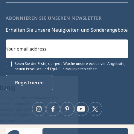
ABONNIEREN SIE UNSEREN NEWSLETTER
Erhalten Sie unsere Neuigkeiten und Sonderangebote
Seien Sie der Erste, der jede Woche unsere exklusiven Angebote,
neuen Produkte und Equi-Clic-Neuigkeiten erhält!
Ohne Einwilligung fortfahren
Registrieren
Cookie-Verwaltung
Unsere Website verwendet Cookies, um das ordnungsgemäße
Funktionieren zu gewährleisten, die technische Leistung zu optimieren
sowie relevante Werbung anzuzeigen und deren Wirkung zu messen.
Instagram
Facebook
Pinterest
YouTube
Twitter
Für weitere Informationen und/oder zur Änderung Ihrer Einstellungen
klicken Sie auf die Schaltfläche „Einstellungen“.
Zustimmungen zertifiziert durch