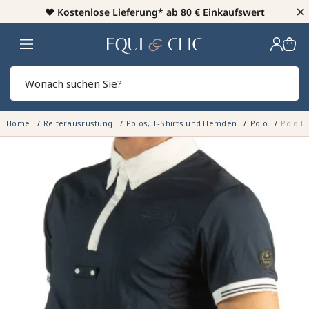
×
♥️
Kostenlose Lieferung* ab 80 € Einkaufswert
Heim
Sear
Home
Reiterausrüstung
Polos, T-Shirts und Hemden
Polo
Polo B