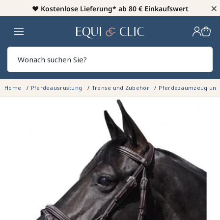
×
♥️
Kostenlose Lieferung* ab 80 € Einkaufswert
Heim
Sear
Home
Pferdeausrüstung
Trense und Zubehör
Pferdezaumzeug un