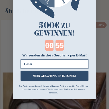
Ähnliche Produkte
500€
ZU
-20%
GEWINNEN!
Countdown ends in:
Wir senden dir dein Geschenk per E-Mail:
E-mail
MEIN GESCHENK ENTDECKEN!
Die Gewinner werden nach der Anmeldung per Zufall ausgewählt. Durch Klicken
oben stimmst du zu, unsere E-Mails zu erhalten. Du kannst dich jederzeit
abmelden.