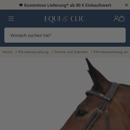
×
♥️
Kostenlose Lieferung* ab 80 € Einkaufswert
Heim
Sear
Home
Pferdeausrüstung
Trense und Zubehör
Pferdezaumzeug un