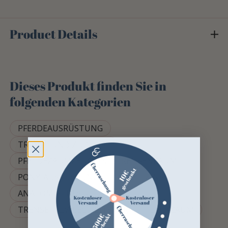
Product Details
Dieses Produkt finden Sie in
folgenden Kategorien
PFERDEAUSRÜSTUNG
TRENSE UND ZUBEHÖR
PFERDEZAUMZEUG UND TRENSENZAUM
PONY-AUSRÜSTUNG
PONYTRENSE
ANATOMISCHES REITHALFTER
TRENSE PRIVILEG REITSPORT
LACKZAUM