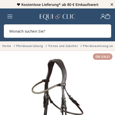
×
♥️
Kostenlose Lieferung* ab 80 € Einkaufswert
Heim
Sear
Home
Pferdeausrüstung
Trense und Zubehör
Pferdezaumzeug un
ON SALE!