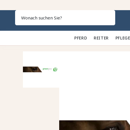
Search
PFERD 🐎
REITER 👕
PFLEGE