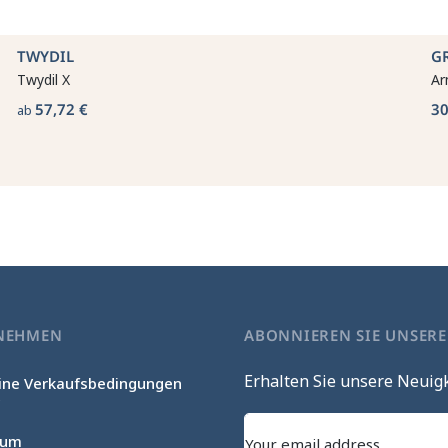
TWYDIL
G
Twydil X
Ar
57,72 €
30
ab
NEHMEN
ABONNIEREN SIE UNSER
Erhalten Sie unsere Neuig
ine Verkaufsbedingungen
c
sum