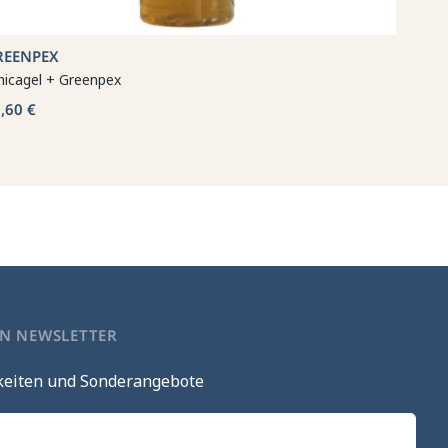
REENPEX
nicagel + Greenpex
,60 €
EN NEWSLETTER
keiten und Sonderangebote