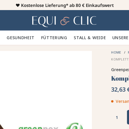
♥️
Kostenlose Lieferung* ab 80 € Einkaufswert
Heim
 🪮
GESUNDHEIT ✨
FÜTTERUNG 🥕
STALL & WEIDE 🍃
UNSERE
HOME
KOMPLETT
Greenpe
Kompl
32,63 
Versan