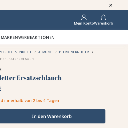
×
Warenkorb
Mein Konto
 MARKEN
WERBEAKTIONEN
PFERDEGESUNDHEIT
ATMUNG
PFERDEVERNEBLER
ER ERSATZSCHLAUCH
x
etter Ersatzschlauch
€
d innerhalb von 2 bis 4 Tagen
In den Warenkorb