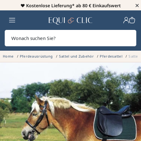
×
♥️
Kostenlose Lieferung* ab 80 € Einkaufswert
Heim
Sear
Home
Pferdeausrüstung
Sattel und Zubehör
Pferdesattel
Sattel 