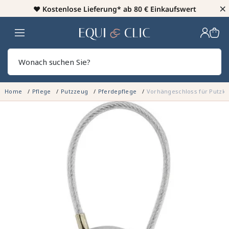
×
♥️
Kostenlose Lieferung* ab 80 € Einkaufswert
Heim
Sear
Home
Pflege
Putzzeug
Pferdepflege
Vorhängeschloss für Putzki