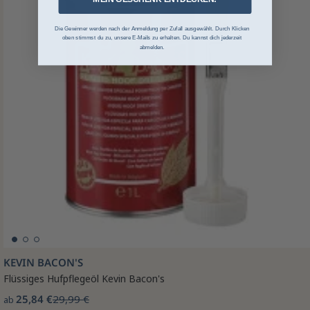
Die Gewinner werden nach der Anmeldung per Zufall ausgewählt. Durch Klicken
oben stimmst du zu, unsere E-Mails zu erhalten. Du kannst dich jederzeit
abmelden.
KEVIN BACON'S
Flüssiges Hufpflegeöl Kevin Bacon's
25,84 €
29,99 €
ab