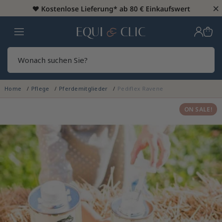
×
♥️
Kostenlose Lieferung* ab 80 € Einkaufswert
Heim
Sear
Home
Pflege
Pferdemitglieder
Pediflex Ravene
ON SALE!