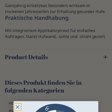
Ganzjährig einsetzbar, besonders wirksam in
trockenen Jahreszeiten zur Erhaltung gesunder Hufe.
Praktische Handhabung
Mit integriertem Applikatorpinsel für einfaches
Auftragen. Stärkt Hufwand, -sohle und -strahl gezielt.
Product Details
Dieses Produkt finden Sie in
folgenden Kategorien
HUFSALBEN UND -FETTE
PFERDEMITGLIEDER
BLONDE SALBE PFERD