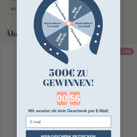
HUFÖL PFERD
Ähnliche Produkte
-14%
500€
ZU
GEWINNEN!
Countdown ends in:
Wir senden dir dein Geschenk per E-Mail:
E-mail
MEIN GESCHENK ENTDECKEN!