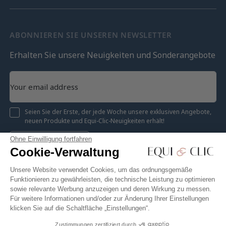
ABONNIEREN SIE UNSEREN NEWSLETTER
Erhalten Sie unsere Neuigkeiten und Sonderangebote
Seien Sie der Erste, der jede Woche unsere exklusiven Angebote,
neuen Produkte und Equi-Clic-Neuigkeiten erhält!
Ohne Einwilligung fortfahren
Registrieren
Cookie-Verwaltung
Unsere Website verwendet Cookies, um das ordnungsgemäße
Funktionieren zu gewährleisten, die technische Leistung zu optimieren
sowie relevante Werbung anzuzeigen und deren Wirkung zu messen.
Instagram
Facebook
Pinterest
YouTube
Twitter
Für weitere Informationen und/oder zur Änderung Ihrer Einstellungen
klicken Sie auf die Schaltfläche „Einstellungen“.
Zustimmungen zertifiziert durch