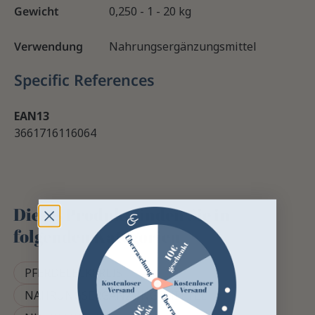
Gewicht
0,250 - 1 - 20 kg
Verwendung
Nahrungsergänzungsmittel
Specific References
EAN13
3661716116064
Dieses Produkt finden Sie in
folgenden Kategorien
PFERDELECKERLIS
NAHRUNGSERGÄNZUNGSMITTEL