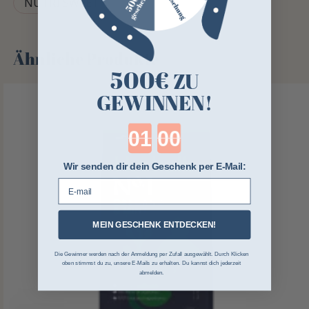
NUTRI SWEET
Ähnliche Produkte
500€
ZU
GEWINNEN!
Countdown ends in:
Wir senden dir dein Geschenk per E-Mail:
E-mail
MEIN GESCHENK ENTDECKEN!
Die Gewinner werden nach der Anmeldung per Zufall ausgewählt. Durch Klicken
oben stimmst du zu, unsere E-Mails zu erhalten. Du kannst dich jederzeit
abmelden.