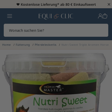
×
♥️
Kostenlose Lieferung* ab 80 € Einkaufswert
Heim
Sear
Home
Fütterung
Pferdeleckerlis
Nutri Sweet Triple Aromen Horse 