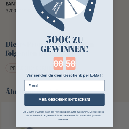
EAN13
3700231902155
500€
ZU
Dieses Produkt finden Sie in
GEWINNEN!
folgenden Kategorien
Countdown ends in:
PFERDEHINDERNIS
Wir senden dir dein Geschenk per E-Mail:
E-mail
Ähnliche Produkte
MEIN GESCHENK ENTDECKEN!
Die Gewinner werden nach der Anmeldung per Zufall ausgewählt. Durch Klicken
oben stimmst du zu, unsere E-Mails zu erhalten. Du kannst dich jederzeit
abmelden.