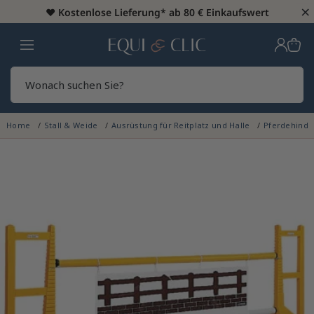
×
♥️
Kostenlose Lieferung* ab 80 € Einkaufswert
Heim
Sear
Home
Stall & Weide
Ausrüstung für Reitplatz und Halle
Pferdehinde