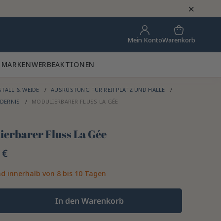
×
Warenkorb
Mein Konto
 MARKEN
WERBEAKTIONEN
STALL & WEIDE
AUSRÜSTUNG FÜR REITPLATZ UND HALLE
NDERNIS
MODULIERBARER FLUSS LA GÉE
ierbarer Fluss La Gée
 €
d innerhalb von 8 bis 10 Tagen
In den Warenkorb