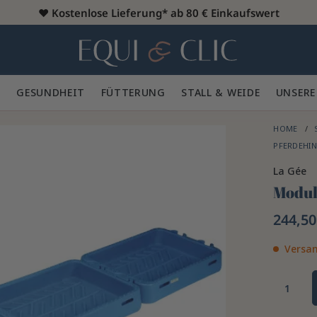
♥️
Kostenlose Lieferung* ab 80 € Einkaufswert
Heim
 🪮
GESUNDHEIT ✨
FÜTTERUNG 🥕
STALL & WEIDE 🍃
UNSERE
HOME
PFERDEHI
La Gée
Modul
244,50
Versan