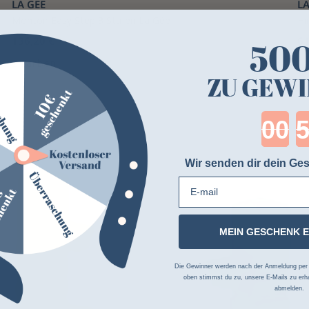
LA GÉE
LA
Montoir Easy Step 3 Stufen La Gée
Hi
136,20 €
61
50
2 Farben
ZU GEWI
Cou
Wir senden dir dein Ges
E-mail
MEIN GESCHENK 
Die Gewinner werden nach der Anmeldung per Z
oben stimmst du zu, unsere E-Mails zu erha
abmelden.