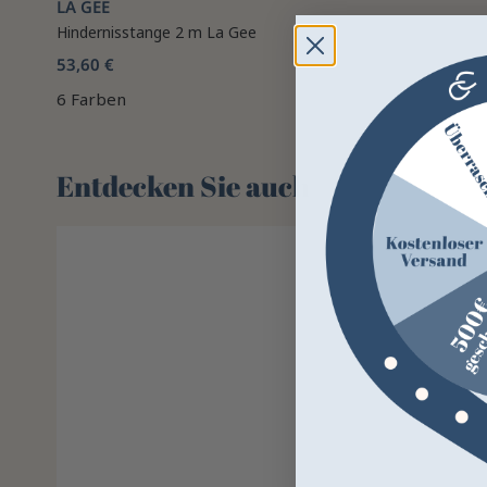
LA GÉE
Hindernisstange 2 m La Gee
53,60 €
6 Farben
Entdecken Sie auch 🌻