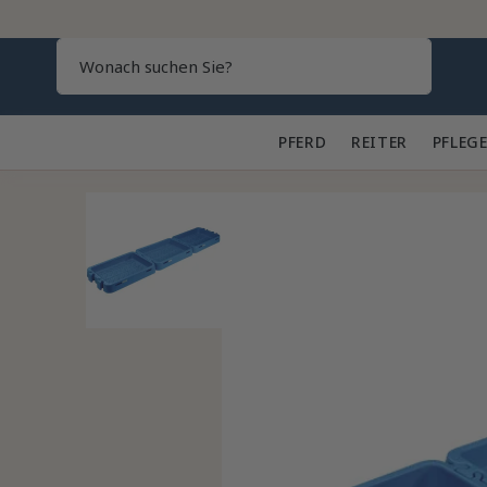
Search
PFERD 🐎
REITER 👕
PFLEGE