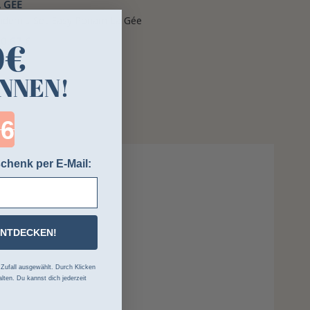
 GÉE
ndernis-Set Easy Ponam La Gée
0,67 €
0€
NNEN!
ntdown ends in:
chenk per E-Mail:
ENTDECKEN!
ufall ausgewählt. Durch Klicken
lten. Du kannst dich jederzeit