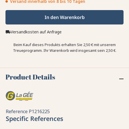
Versand innerhalb von 8 bis 10 Tagen
In den Warenkorb
Versandkosten auf Anfrage
local_shipping
Beim Kauf dieses Produkts erhalten Sie
2,50 €
mit unserem
Treueprogramm. Ihr Warenkorb wird insgesamt sein
2,50 €
.
Product Details
Reference
P1216225
Specific References