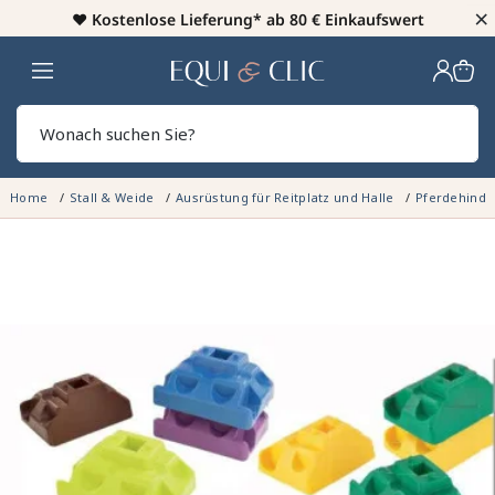
×
♥️
Kostenlose Lieferung* ab 80 € Einkaufswert
Heim
Sear
Home
Stall & Weide
Ausrüstung für Reitplatz und Halle
Pferdehinde