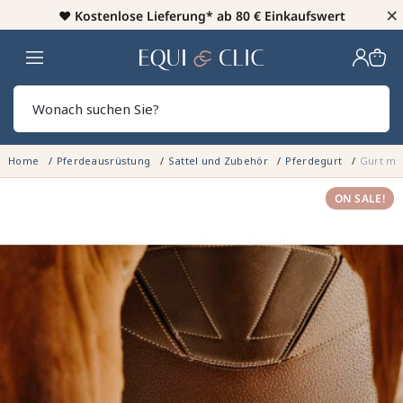
×
♥️
Kostenlose Lieferung* ab 80 € Einkaufswert
Heim
Sear
Home
Pferdeausrüstung
Sattel und Zubehör
Pferdegurt
Gurt mi
ON SALE!