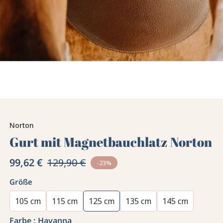
Norton
Gurt mit Magnetbauchlatz Norton
99,62 €
129,90 €
-23%
Größe
105 cm
115 cm
125 cm
135 cm
145 cm
Farbe :
Havanna