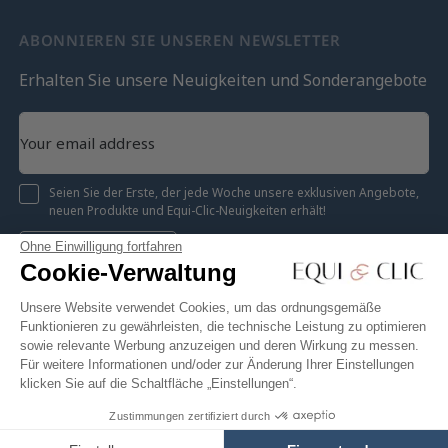
ABONNIEREN SIE UNSEREN NEWSLETTER
Erhalten Sie unsere Neuigkeiten und Sonderangebote
Seien Sie der Erste, der jede Woche unsere exklusiven Angebote,
neuen Produkte und Equi-Clic-Neuigkeiten erhält!
Ohne Einwilligung fortfahren
Registrieren
Cookie-Verwaltung
Unsere Website verwendet Cookies, um das ordnungsgemäße
Funktionieren zu gewährleisten, die technische Leistung zu optimieren
sowie relevante Werbung anzuzeigen und deren Wirkung zu messen.
Instagram
Facebook
Pinterest
YouTube
Twitter
Für weitere Informationen und/oder zur Änderung Ihrer Einstellungen
klicken Sie auf die Schaltfläche „Einstellungen“.
Zustimmungen zertifiziert durch
62,47 €
In den Warenkorb
Equiclic © 2026