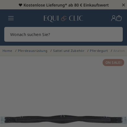
×
♥️
Kostenlose Lieferung* ab 80 € Einkaufswert
Heim
Sear
Home
Pferdeausrüstung
Sattel und Zubehör
Pferdegurt
Anatomi
ON SALE!