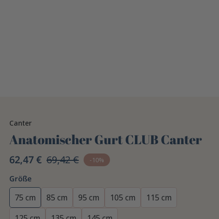
Canter
Anatomischer Gurt CLUB Canter
62,47 €
69,42 €
-10%
Größe
75 cm
85 cm
95 cm
105 cm
115 cm
125 cm
135 cm
145 cm