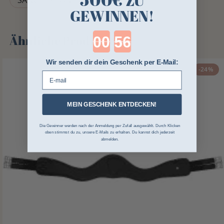
ZU
SANGLES PONEY
GEWINNEN!
Countdown ends in:
Ähnliche Produkte
Wir senden dir dein Geschenk per E-Mail:
-24%
E-mail
MEIN GESCHENK ENTDECKEN!
Die Gewinner werden nach der Anmeldung per Zufall ausgewählt. Durch Klicken
oben stimmst du zu, unsere E-Mails zu erhalten. Du kannst dich jederzeit
abmelden.