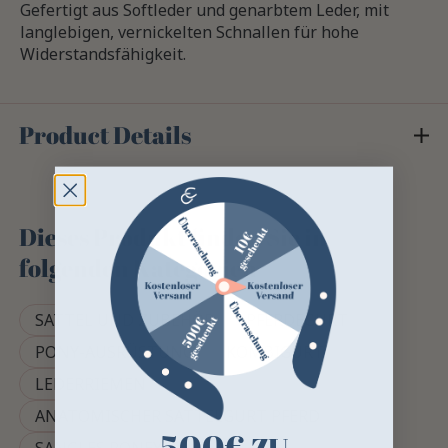
Gefertigt aus Softleder und genarbtem Leder, mit
langlebigen, vernickelten Schnallen für hohe
Widerstandsfähigkeit.
Product Details
Dieses Produkt finden Sie in
folgenden Kategorien
SATTEL UND ZUBEHÖR
PFERDEGURT
PONY-AUSRÜSTUNG
KOMBIGURT
LEDERRIEMEN
ANATOMISCHER SATTELGURT PFERD
500€