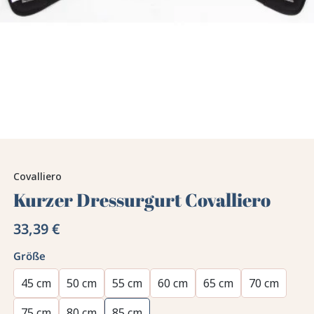
Covalliero
Kurzer Dressurgurt Covalliero
33,39 €
Größe
45 cm
50 cm
55 cm
60 cm
65 cm
70 cm
75 cm
80 cm
85 cm