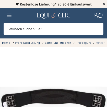
×
♥️
Kostenlose Lieferung* ab 80 € Einkaufswert
Heim
Sear
Home
Pferdeausrüstung
Sattel und Zubehör
Pferdegurt
Kurzer D