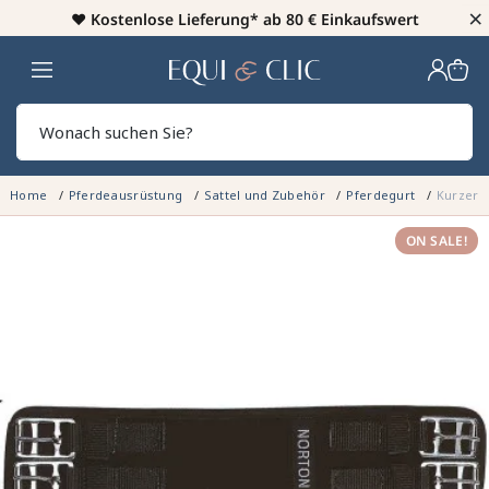
×
♥️
Kostenlose Lieferung* ab 80 € Einkaufswert
Heim
Sear
Home
Pferdeausrüstung
Sattel und Zubehör
Pferdegurt
Kurzer 
ON SALE!