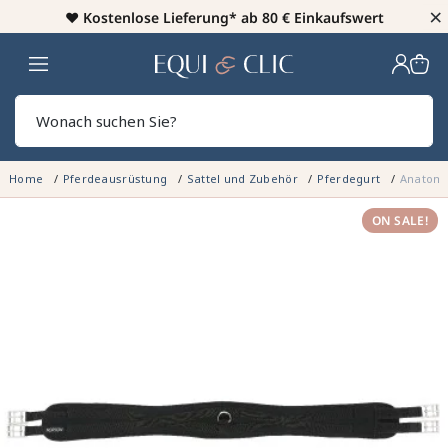
×
♥️
Kostenlose Lieferung* ab 80 € Einkaufswert
Heim
Sear
Home
Pferdeausrüstung
Sattel und Zubehör
Pferdegurt
Anatomi
ON SALE!