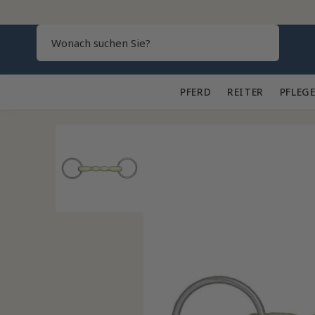
Search
PFERD 🐎
REITER 👕
PFLEGE