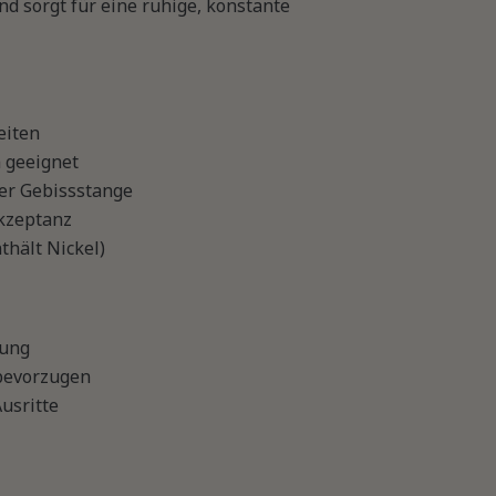
d sorgt für eine ruhige, konstante
eiten
 geeignet
er Gebissstange
Akzeptanz
thält Nickel)
dung
 bevorzugen
usritte