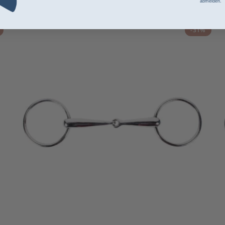
abmelden.
-31%