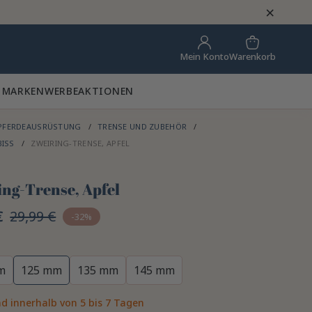
×
Warenkorb
Mein Konto
 MARKEN
WERBEAKTIONEN
PFERDEAUSRÜSTUNG
TRENSE UND ZUBEHÖR
BISS
ZWEIRING-TRENSE, APFEL
ing-Trense, Apfel
€
29,99 €
-32%
m
125 mm
135 mm
145 mm
d innerhalb von 5 bis 7 Tagen