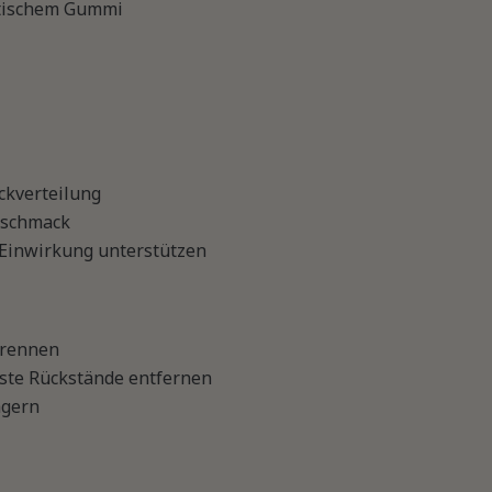
etischem Gummi
ckverteilung
eschmack
 Einwirkung unterstützen
trennen
ste Rückstände entfernen
agern