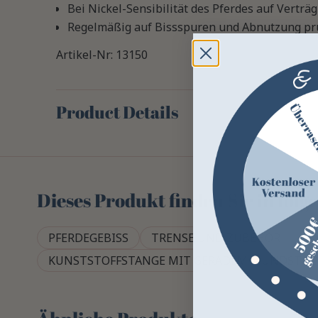
Bei Nickel-Sensibilität des Pferdes auf Verträg
Regelmäßig auf Bissspuren und Abnutzung prü
Artikel-Nr: 13150
Product Details
Dieses Produkt finden Sie in fol
PFERDEGEBISS
TRENSE UND ZUBEHÖR
P
KUNSTSTOFFSTANGE MIT GERADEM MUNDSTÜC