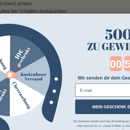
lichkeit achten
fen; bei Schäden austauschen
50
ZU GEWI
Cou
Wir senden dir dein Ges
genden Kategorien
E-mail
ONY-AUSRÜSTUNG
RECHTSGEBISS
HARZGEBISS
K
MEIN GESCHENK 
Die Gewinner werden nach der Anmeldung per Z
oben stimmst du zu, unsere E-Mails zu erha