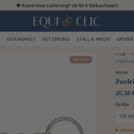
♥️
Kostenlose Lieferung* ab 80 € Einkaufswert
Heim
 🪮
GESUNDHEIT ✨
FÜTTERUNG 🥕
STALL & WEIDE 🍃
UNSERE
HOME
ON SALE!
PFERDEGE
Horze
Zweir
20,38 
Größe
115 m
Versan