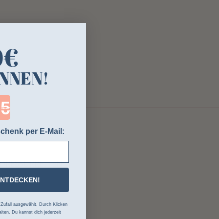
0€
NNEN!
ntdown ends in:
chenk per E-Mail:
DRESSURREITEN
ENTDECKEN!
ufall ausgewählt. Durch Klicken
lten. Du kannst dich jederzeit