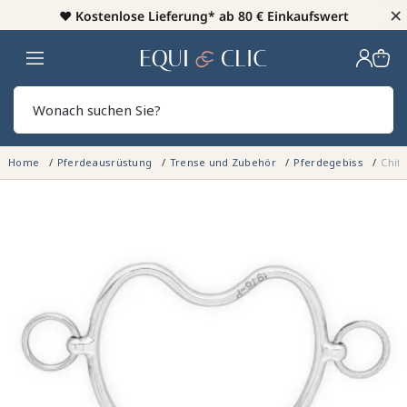
×
♥️
Kostenlose Lieferung* ab 80 € Einkaufswert
Heim
Sear
Home
Pferdeausrüstung
Trense und Zubehör
Pferdegebiss
Chif