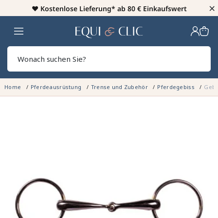
×
♥️
Kostenlose Lieferung* ab 80 € Einkaufswert
Heim
Sear
Home
Pferdeausrüstung
Trense und Zubehör
Pferdegebiss
Gebi