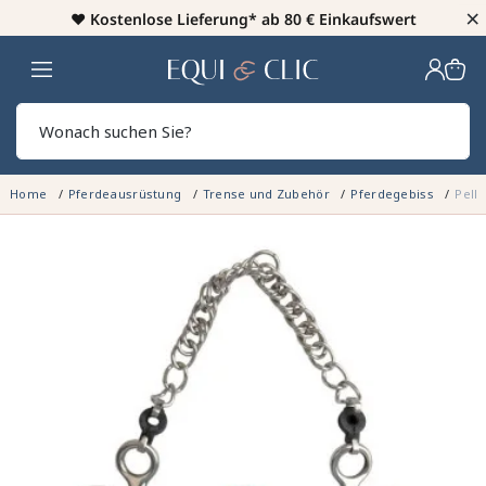
×
♥️
Kostenlose Lieferung* ab 80 € Einkaufswert
Heim
Sear
Home
Pferdeausrüstung
Trense und Zubehör
Pferdegebiss
Pelh