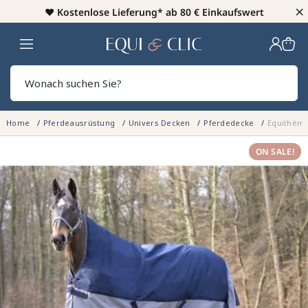
×
♥️
Kostenlose Lieferung* ab 80 € Einkaufswert
Heim
Sear
Home
Pferdeausrüstung
Univers Decken
Pferdedecke
Equithème
ON SALE!