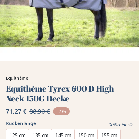
Equithème
Equithème Tyrex 600 D High
Neck 150G Decke
71,27 €
88,90 €
-20%
Rückenlänge
Größentabelle
125 cm
135 cm
145 cm
150 cm
155 cm